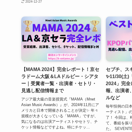
2024-12-27
【MAMA 2024】完全レポート！京セ
セブチ、スキ
ラドーム大阪＆LAドルビー・シアタ
✨11/30(
ー｜受賞者一覧・出演者・セトリ・
2024」完
見逃し配信情報まで
報、出演者
ルなど
アジア最大級の音楽授賞式『MAMA（Mnet
Asian Music Awards）』が、2024年11月にア
毎年恒例の日
メリカと日本で開催されることが決定✨ 年々
ーティスト」の2
規模が大きくなっている「MAMA」ですが、
了！ 今回は、
気になるのは出演アーティストやセトリ、チ
て、番組を振
ケット情報などですよね。特にチケッ...
た。 SEVENTE