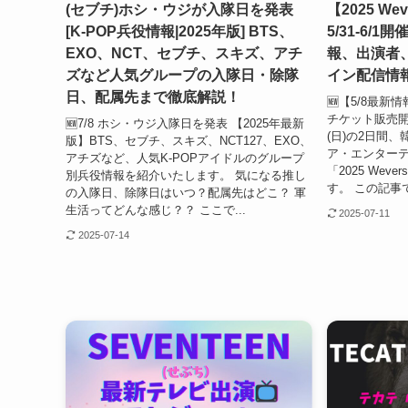
(セブチ)ホシ・ウジが入隊日を発表
【2025 Weve
[K-POP兵役情報|2025年版] BTS、
5/31-6/
EXO、NCT、セブチ、スキズ、アチ
報、出演者
ズなど人気グループの入隊日・除隊
イン配信情
日、配属先まで徹底解説！
🆕【5/8最
チケット販売開始
🆕7/8 ホシ・ウジ入隊日を発表 【2025年最新
(日)の2日間
版】BTS、セブチ、スキズ、NCT127、EXO、
ア・エンター
アチズなど、人気K-POPアイドルのグループ
「2025 Wever
別兵役情報を紹介いたします。 気になる推し
す。 この記事では「
の入隊日、除隊日はいつ？配属先はどこ？ 軍
生活ってどんな感じ？？ ここで...
2025-07-11
2025-07-14