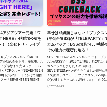
24アジアツアー完走！ワ
幸せは成績順じゃない！ブソクス
T HERE」4都市8公演を
(부석순/BSS)が『TELEPARTY』
ト！（全セトリ・ライブ
カムバック！BSSの輝かしい軌跡
その魅力の秘密に迫る！
ブチ2024ワルツ「RIGHT
SEVENTEENのスペシャルユニット、ブソ
ジア公演の全セトリ、座席表、ス
スン(#BSS)が、2025年1月8日、約2年ぶり
ライブ感想まで完全レポートい
カムバックしました！🎉 今回は、
K-POPグループSEVENTEEN
SEVENTEEN(セブチ)から生まれた最強に
月18日から2月16日にかけて開催
くて面白いユニット、ブソクスン(BSS/부
ー「SEVENTEEN RIGHT
순)の魅力をたっぷりお届けします！🎉 20..
2025-01-23