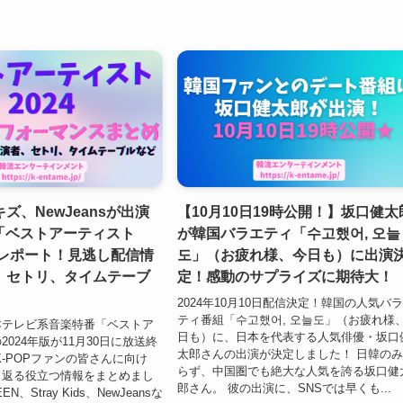
ズ、NewJeansが出演
【10月10日19時公開！】坂口健太
土)「ベストアーティスト
が韓国バラエティ「수고했어, 오늘
全レポート！見逃し配信情
도」（お疲れ様、今日も）に出演
、セトリ、タイムテーブ
定！感動のサプライズに期待大！
2024年10月10日配信決定！韓国の人気バ
ティ番組「수고했어, 오늘도」（お疲れ様
本テレビ系音楽特番「ベストア
日も）に、日本を代表する人気俳優・坂口
024年版が11月30日に放送終
太郎さんの出演が決定しました！ 日韓の
K-POPファンの皆さんに向け
らず、中国圏でも絶大な人気を誇る坂口健
り返る役立つ情報をまとめまし
郎さん。 彼の出演に、SNSでは早くも...
EN、Stray Kids、NewJeansな