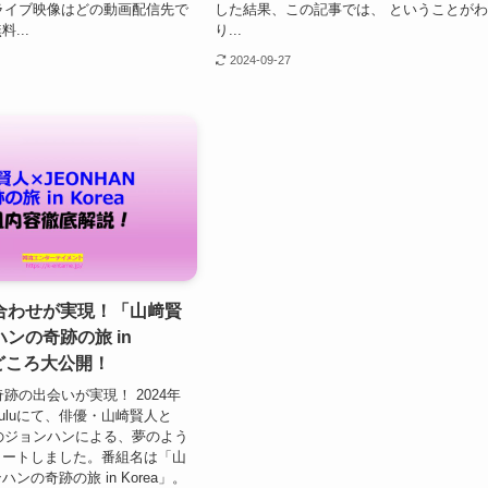
ENライブ映像はどの動画配信先で
した結果、この記事では、 ということが
...
り...
2024-09-27
合わせが実現！「山﨑賢
ンの奇跡の旅 in
見どころ大公開！
奇跡の出会いが実現！ 2024年
uluにて、俳優・山崎賢人と
ENのジョンハンによる、夢のよう
タートしました。番組名は「山
ンの奇跡の旅 in Korea」。