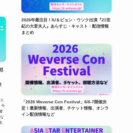
2026年最注目！IU＆ピョン・ウソク出演『21世
紀の大君夫人』あらすじ・キャスト・配信情報
まとめ
郎
決
ラエ
「2026 Weverse Con Festival」6/6-7開催決
、今
定！最新情報、出演者、チケット情報、オンラ
健
イン配信情報など
みな
太