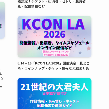
催決定！チケット・出演者・セトリ・受賞者一
覧・配信情報など
！
8/14～16「KCON LA 2026」開催決定！見どこ
ろ・ラインナップ・チケット情報など総まとめ
リ、
全
たな
、
ス