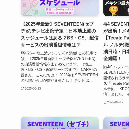
【2025年最新】SEVENTEEN(セブ
4/4 SEV
チ)のテレビ出演予定！日本地上波の
が出演！メ
スケジュールはある？BS・CS、配信
【Tecate P
サービスの出演番組情報は？
ル ノルテ)
演日時・日
🆕4/26～ 地上波ノンアルCM開始! この記事で
全網羅！
は、【2025年最新版】セブチ(SEVENTEEN)
の出演番組情報をまとめています。（地上
🆕4/9 パフ
波・BS・CS・配信サービスまで） CARATの
SEVENTEE
皆さん、こんにちは！ 2025年もSEVENTEEN
開催されるラ
の活躍から目が離せませんね！ テレビ出...
ス「Tecate Pa
ルテ)に、KP
2025-05-13
演しました。 引用：
2025-04-17