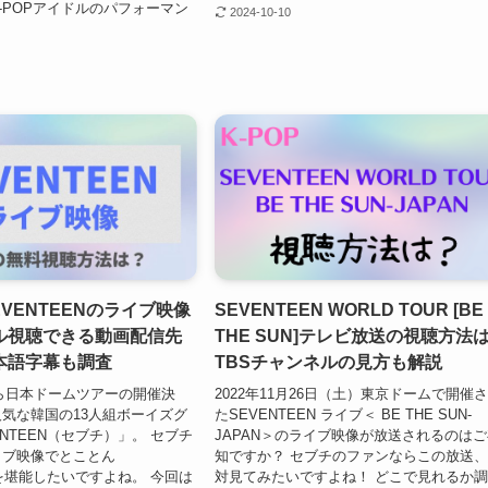
-POPアイドルのパフォーマン
2024-10-10
EVENTEENのライブ映像
SEVENTEEN WORLD TOUR [BE
ル視聴できる動画配信先
THE SUN]テレビ放送の視聴方法
本語字幕も調査
TBSチャンネルの見方も解説
月から日本ドームツアーの開催決
2022年11月26日（土）東京ドームで開催
気な韓国の13人組ボーイズグ
たSEVENTEEN ライブ＜ BE THE SUN-
NTEEN（セブチ）」。 セブチ
JAPAN＞のライブ映像が放送されるのは
イブ映像でとことん
知ですか？ セブチのファンならこの放送
Nを堪能したいですよね。 今回は
対見てみたいですよね！ どこで見れるか