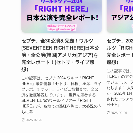
セブチ、全30公演を完走！ワルツ
セブチ、20
[SEVENTEEN RIGHT HERE]日本公
ルツ「RIGH
演・全公演(韓国|アメリカ|アジア)を
完全レポー
完全レポート！(セトリ・ライブ感
感想）
想）
この記事では、セ
HERE」のア
この記事は、セブチ 2024 ワルツ「RIGHT
ケジュール、
HERE」最新情報！セトリ、日程、座席、ライ
たします！ 人気
ブレポ、チケット、ライビュ情報まで、全公
が、2025年1
演を徹底解説しています。 世界を席巻する
されたアジアツア
SEVENTEENのワールドツアー「RIGHT
HERE」...
HERE」が、各地での熱狂を胸に、大盛況のう
ちに幕...
2025-02-26
2025-02-26