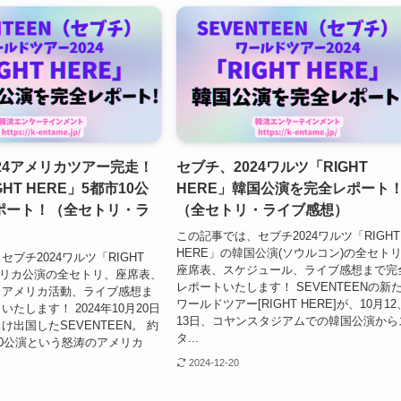
24アメリカツアー完走！
セブチ、2024ワルツ「RIGHT
HT HERE」5都市10公
HERE」韓国公演を完全レポート
ポート！（全セトリ・ラ
（全セトリ・ライブ感想）
この記事では、セブチ2024ワルツ「RIGHT
HERE」の韓国公演(ソウルコン)の全セト
ブチ2024ワルツ「RIGHT
座席表、スケジュール、ライブ感想まで完
メリカ公演の全セトリ、座席表、
レポートいたします！ SEVENTEENの新
、アメリカ活動、ライブ感想ま
ワールドツアー[RIGHT HERE]が、10月12
たします！ 2024年10月20日
13日、コヤンスタジアムでの韓国公演から
出国したSEVENTEEN。 約
タ...
10公演という怒涛のアメリカ
2024-12-20