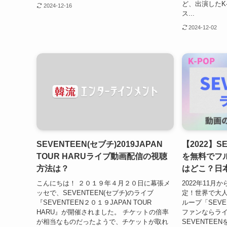
ど、出演したK
2024-12-16
ス...
2024-12-02
SEVENTEEN(セブチ)2019JAPAN
【2022】S
TOUR HARUライブ動画配信の視聴
を無料でフ
方法は？
はどこ？日
こんにちは！ ２０１９年４月２０日に幕張メ
2022年11
ッセで、SEVENTEEN(セブチ)のライブ
定！世界で大人
『SEVENTEEN２０１９JAPAN TOUR
ループ「SEVE
HARU』が開催されました。 チケットの倍率
ファンならラ
が相当なものだったようで、チケットが取れ
SEVENTEE