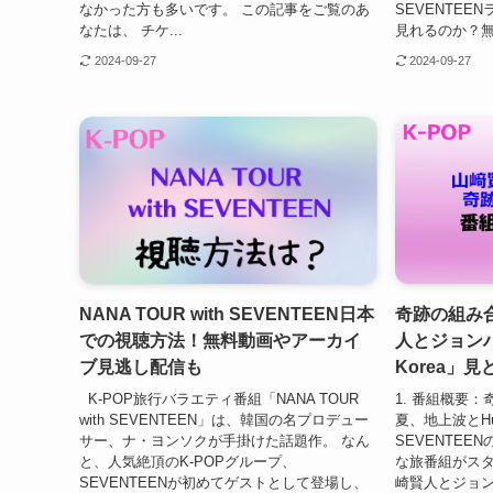
なかった方も多いです。 この記事をご覧のあ
SEVENTE
なたは、 チケ...
見れるのか？無料
2024-09-27
2024-09-27
NANA TOUR with SEVENTEEN日本
奇跡の組み
での視聴方法！無料動画やアーカイ
人とジョンハ
ブ見逃し配信も
Korea」
K-POP旅行バラエティ番組「NANA TOUR
1. 番組概要：
with SEVENTEEN」は、韓国の名プロデュー
夏、地上波とH
サー、ナ・ヨンソクが手掛けた話題作。 なん
SEVENTE
と、人気絶頂のK-POPグループ、
な旅番組がス
SEVENTEENが初めてゲストとして登場し、
崎賢人とジョンハ