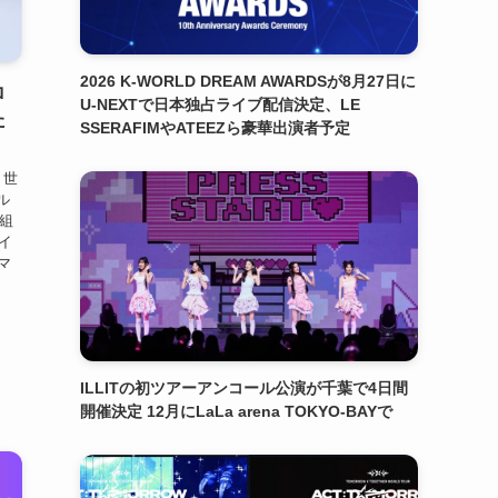
2026 K-WORLD DREAM AWARDSが8月27日に
ロ
U-NEXTで日本独占ライブ配信決定、LE
た
SSERAFIMやATEEZら豪華出演者予定
！
 世
ル
人組
イ
マ
ILLITの初ツアーアンコール公演が千葉で4日間
開催決定 12月にLaLa arena TOKYO-BAYで