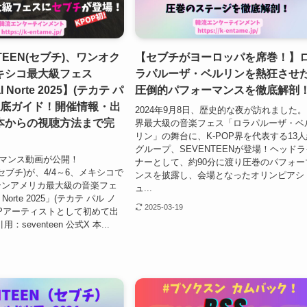
ENTEEN(セブチ)、ワンオク
【セブチがヨーロッパを席巻！】
キシコ最大級フェス
ラパルーザ・ベルリンを熱狂させ
al Norte 2025】(テカテ パ
圧倒的パフォーマンスを徹底解剖
徹底ガイド！開催情報・出
2024年9月8日、歴史的な夜が訪れました。
本からの視聴方法まで完
界最大級の音楽フェス「ロラパルーザ・ベ
リン」の舞台に、K-POP界を代表する13
グループ、SEVENTEENが登場！ヘッドラ
ォーマンス動画が公開！
ナーとして、約90分に渡り圧巻のパフォー
N(セブチ)が、4/4～6、メキシコで
ンスを披露し、会場となったオリンピアシ
テンアメリカ最大級の音楽フェ
ュ...
l Norte 2025」(テカテ パル ノ
2025-03-19
OPアーティストとして初めて出
seventeen 公式X 本...