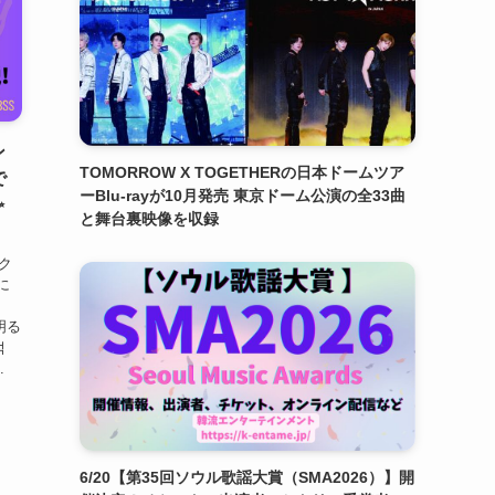
ン
TOMORROW X TOGETHERの日本ドームツア
で
ーBlu-rayが10月発売 東京ドーム公演の全33曲
✨
と舞台裏映像を収録
ク
に
明る
석
.
6/20【第35回ソウル歌謡大賞（SMA2026）】開