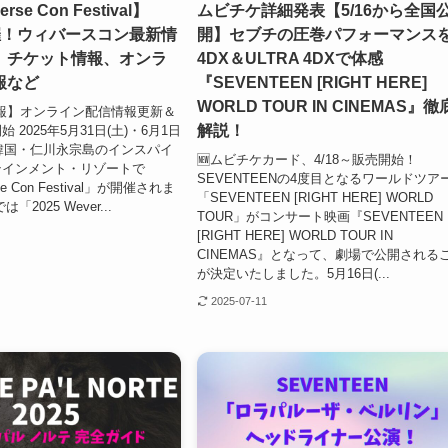
rse Con Festival】
ムビチケ詳細発表【5/16から全国
1開催！ウィバースコン最新情
開】セブチの圧巻パフォーマンス
、チケット情報、オンラ
4DX＆ULTRA 4DXで体感
報など
『SEVENTEEN [RIGHT HERE]
WORLD TOUR IN CINEMAS』徹
新情報】オンライン配信情報更新＆
解説！
 2025年5月31日(土)・6月1日
、韓国・仁川永宗島のインスパイ
🆕ムビチケカード、4/18～販売開始！
テインメント・リゾートで
SEVENTEENの4度目となるワールドツア
se Con Festival」が開催されま
「SEVENTEEN [RIGHT HERE] WORLD
2025 Wever...
TOUR」がコンサート映画『SEVENTEEN
[RIGHT HERE] WORLD TOUR IN
CINEMAS』となって、劇場で公開される
が決定いたしました。5月16日(...
2025-07-11