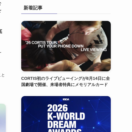
公
新着記事
を
底
ー
こと
CORTIS初のライブビューイングが8月14日に全
国劇場で開催、来場者特典にメモリアルカード