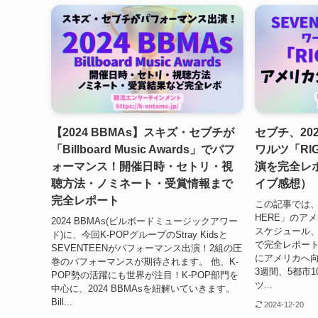
【2024 BBMAs】スキズ・セブチが
セブチ、20
「Billboard Music Awards」でパフ
ワルツ「RIG
ォーマンス！開催日時・セトリ・視
演を完全レ
聴方法・ノミネート・受賞情報まで
イブ感想）
完全レポート
この記事では、セ
HERE」のア
2024 BBMAs(ビルボードミュージックアワー
スケジュール
ド)に、今回K-POPグループのStray Kidsと
で完全レポートい
SEVENTEENがパフォーマンス出演！2組の圧
にアメリカへ向け
巻のパフォーマンスが期待されます。 他、K-
3週間、5都市
POP勢の活躍にも世界が注目！K-POP部門を
ツ...
中心に、2024 BBMAsを紐解いていきます。
Bill...
2024-12-20