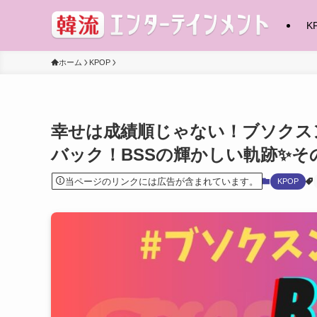
K
ホーム
KPOP
幸せは成績順じゃない！ブソクスン(부
バック！BSSの輝かしい軌跡✨そ
当ページのリンクには広告が含まれています。
KPOP