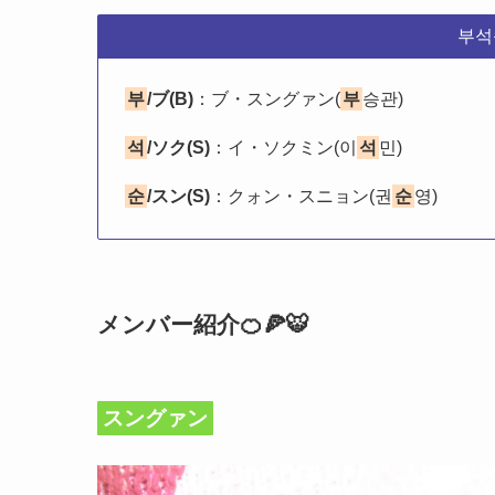
부석
부
/ブ(B)
：ブ・スングァン(
부
승관)
석
/ソク(S)
：イ・ソクミン(이
석
민)
순
/スン(S)
：クォン・スニョン(권
순
영)
メンバー紹介🍊🍕🐯
スングァン