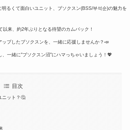
強に明るくて面白いユニット、ブソクスン(BSS/부석순)の魅力を
ックして以来、約2年ぶりとなる待望のカムバック！
ーアップしたブソクスンを、一緒に応援しませんか？📣
、一緒に”ブソクスン沼”にハマっちゃいましょう！💖
目次
ユニット？🤔
来