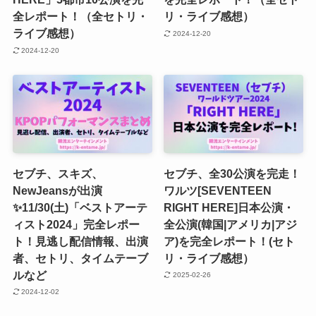
全レポート！（全セトリ・
リ・ライブ感想）
ライブ感想）
2024-12-20
2024-12-20
セブチ、スキズ、
セブチ、全30公演を完走！
NewJeansが出演
ワルツ[SEVENTEEN
✨11/30(土)「ベストアーテ
RIGHT HERE]日本公演・
ィスト2024」完全レポー
全公演(韓国|アメリカ|アジ
ト！見逃し配信情報、出演
ア)を完全レポート！(セト
者、セトリ、タイムテーブ
リ・ライブ感想）
ルなど
2025-02-26
2024-12-02