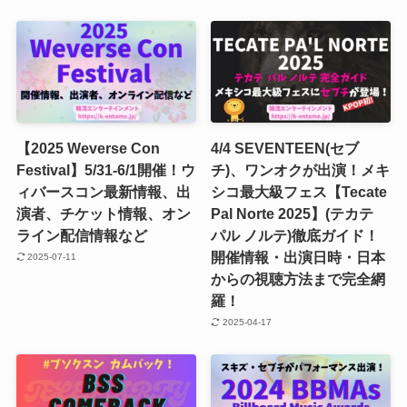
【2025 Weverse Con
4/4 SEVENTEEN(セブ
Festival】5/31-6/1開催！ウ
チ)、ワンオクが出演！メキ
ィバースコン最新情報、出
シコ最大級フェス【Tecate
演者、チケット情報、オン
Pal Norte 2025】(テカテ
ライン配信情報など
パル ノルテ)徹底ガイド！
開催情報・出演日時・日本
2025-07-11
からの視聴方法まで完全網
羅！
2025-04-17