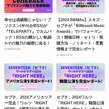
幸せは成績順じゃない！ブ
【2024 BBMAs】スキズ・
ソクスン(부석순/BSS)が
セブチが「Billboard Music
『TELEPARTY』でカムバ
Awards」でパフォーマン
ック！BSSの輝かしい軌跡
ス！開催日時・セトリ・視
✨その魅力の秘密に迫る！
聴方法・ノミネート・受賞
情報まで完全レポート
2025-01-23
2024-12-27
セブチ、2024アメリカツア
セブチ、2024ワルツ
ー完走！ワルツ「RIGHT
「RIGHT HERE」韓国公演
HERE」5都市10公演を完
を完全レポート！（全セト