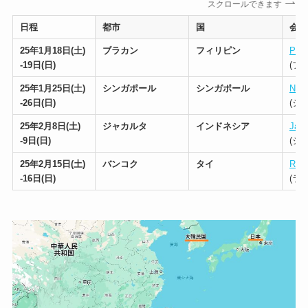
スクロールできます
日程
都市
国
会場
25年1月18日(土)
ブラカン
フィリピン
Phil
-19日(日)
(フ
25年1月25日(土)
シンガポール
シンガポール
Nati
-26日(日)
(シ
25年2月8日(土)
ジャカルタ
インドネシア
Jaka
-9日(日)
(ジ
25年2月15日(土)
バンコク
タイ
Raja
-16日(日)
(ラ