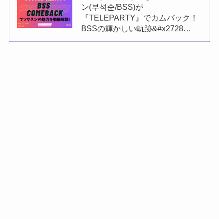
ン(부석순/BSS)が
『TELEPARTY』でカムバック！
BSSの輝かしい軌跡&#x2728…