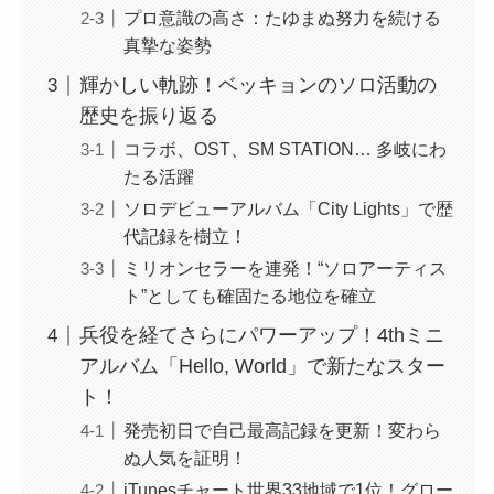
プロ意識の高さ：たゆまぬ努力を続ける
真摯な姿勢
輝かしい軌跡！ベッキョンのソロ活動の
歴史を振り返る
コラボ、OST、SM STATION… 多岐にわ
たる活躍
ソロデビューアルバム「City Lights」で歴
代記録を樹立！
ミリオンセラーを連発！“ソロアーティス
ト”としても確固たる地位を確立
兵役を経てさらにパワーアップ！4thミニ
アルバム「Hello, World」で新たなスター
ト！
発売初日で自己最高記録を更新！変わら
ぬ人気を証明！
iTunesチャート世界33地域で1位！グロー