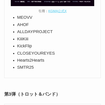
引用：
KGMA公式X
MEOVV
AHOF
ALLDAYPROJECT
KiiiKiii
KickFlip
CLOSEYOUREYES
Hearts2Hearts
SMTR25
第3弾（トロット＆バンド）