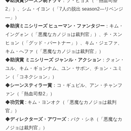
◆
助演賞シーズン制ドラマ
：ソ・ヒョヌ（「熱血司祭
2」）、シム・イヨン（「7人の脱出 season2―リベンジ
―」）
◆
助演ミニシリーズ ヒューマン・ファンタジー
：キム・
イングォン（「悪魔なカノジョは裁判官」）、チ・スン
ヒョン（「グッド・パートナー」）、キム・ジェファ、
キム・へファ（「悪魔なカノジョは裁判官」）
◆
助演賞 ミニシリーズ ジャンル・アクション
：クォン・
ユル、キム・ギョンナム、ユン・サボン、チョン・ユミ
ン（「コネクション」）
◆
シーンスティラー賞
：コ・ギュピル、アン・チャンフ
ァン（「熱血司祭2」）
◆
功労賞
: キム・ヨンオク（「悪魔なカノジョは裁判
官」）
◆
ディレクターズ・アワーズ
：パク・シネ（「悪魔なカ
ノジョは裁判官」）