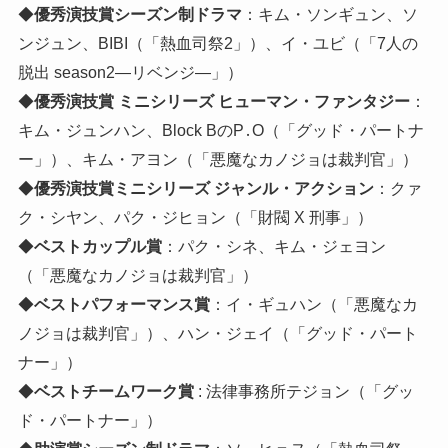
◆
優秀演技賞シーズン制ドラマ
：キム・ソンギュン、ソ
ンジュン、BIBI（「熱血司祭2」）、イ・ユビ（「7人の
脱出 season2―リベンジ―」）
◆
優秀演技賞 ミニシリーズ ヒューマン・ファンタジー
：
キム・ジュンハン、Block BのP․O（「グッド・パートナ
ー」）、キム・アヨン（「悪魔なカノジョは裁判官」）
◆
優秀演技賞ミニシリーズ ジャンル・アクション
：クァ
ク・シヤン、パク・ジヒョン（「財閥 X 刑事」）
◆
ベストカップル賞
：パク・シネ、キム・ジェヨン
（「悪魔なカノジョは裁判官」）
◆
ベストパフォーマンス賞
：イ・ギュハン（「悪魔なカ
ノジョは裁判官」）、ハン・ジェイ（「グッド・パート
ナー」）
◆
ベストチームワーク賞
: 法律事務所テジョン（「グッ
ド・パートナー」）