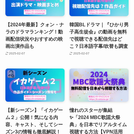
【2024年最新】クォン・ナ
韓国BLドラマ｜『ひかり男
ラのドラマランキング！動
子高生徒会』の動画を無料
画配信状況やおすすめの映
で視聴できる配信先はど
画出演作品も
こ？日本語字幕/吹替も調査
2025-02-07
2025-02-07
【新シーズン】「イカゲー
憧れのスターが集結
ム２」公開！気になる内
✨「2024 MBC歌謡大祭
容、キャスト、そしてシー
典」を日本でリアルタイム
ズン3の情報も徹底解説！
視聴する方法【VPN活用