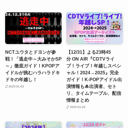
NCTユウタとドヨンが参
【12/31】よる23時45
戦！「逃走中～大みそかSP
分 ON AIR『CDTVライ
～」徹底ガイド！KPOPア
ブ！ライブ！年越しスペシ
イドルが挑むハラハラドキ
ャル！2024→2025』完全
ドキの年越し！
ガイド！K-POPアイドル出
演情報も🎍出演者、セト
2025-01-03
リ、タイムテーブル、配信
情報まとめ
2025-01-03