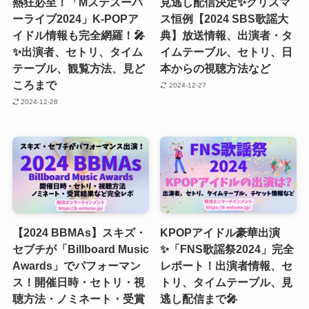
熱狂必至！「Mステスーパ
見逃し配信決定✨クリスマ
ーライブ2024」K-POPア
ス恒例【2024 SBS歌謡大
イドル情報も完全網羅！🎤
典】放送情報、出演者・タ
✨出演者、セトリ、タイム
イムテーブル、セトリ、日
テーブル、観覧方法、見ど
本からの視聴方法など
ころまで
2024-12-27
2024-12-28
【2024 BBMAs】スキズ・
KPOPアイドル豪華出演
セブチが「Billboard Music
✨「FNS歌謡祭2024」完全
Awards」でパフォーマン
レポート！出演者情報、セ
ス！開催日時・セトリ・視
トリ、タイムテーブル、見
聴方法・ノミネート・受賞
逃し配信まで🎤