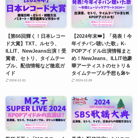
【第66回輝く！日本レコー
【2024年末👑】「発表！今
ド大賞】TXT、ルセラ、
年イチバン聴いた歌」K-
ILLIT、NewJeans出演！受
POPアイドル出演情報まと
賞者、セトリ、タイムテー
め！NewJeans、ILLIT他豪
ブル、配信情報など徹底ガ
華アーティストのセトリ＆
イド
タイムテーブル予想も🎤✨
2024-12-31
2024-12-29