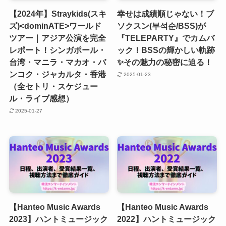
【2024年】Straykids(スキ
幸せは成績順じゃない！ブ
ズ)<dominATE>ワールド
ソクスン(부석순/BSS)が
ツアー｜アジア公演を完全
『TELEPARTY』でカムバ
レポート！シンガポール・
ック！BSSの輝かしい軌跡
台湾・マニラ・マカオ・バ
✨その魅力の秘密に迫る！
ンコク・ジャカルタ・香港
2025-01-23
（全セトリ・スケジュー
ル・ライブ感想）
2025-01-27
【Hanteo Music Awards
【Hanteo Music Awards
2023】ハントミュージック
2022】ハントミュージック