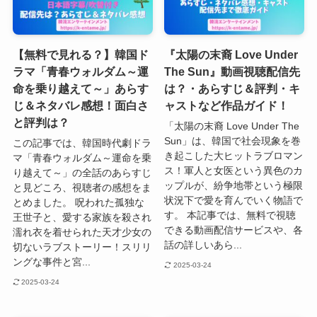
【無料で見れる？】韓国ド
『太陽の末裔 Love Under
ラマ「青春ウォルダム～運
The Sun』動画視聴配信先
命を乗り越えて～」あらす
は？・あらすじ＆評判・キ
じ＆ネタバレ感想！面白さ
ャストなど作品ガイド！
と評判は？
「太陽の末裔 Love Under The
Sun」は、韓国で社会現象を巻
この記事では、韓国時代劇ドラ
き起こした大ヒットラブロマン
マ「青春ウォルダム～運命を乗
ス！軍人と女医という異色のカ
り越えて～」の全話のあらすじ
ップルが、紛争地帯という極限
と見どころ、視聴者の感想をま
状況下で愛を育んでいく物語で
とめました。 呪われた孤独な
す。 本記事では、無料で視聴
王世子と、愛する家族を殺され
できる動画配信サービスや、各
濡れ衣を着せられた天才少女の
話の詳しいあら...
切ないラブストーリー！スリリ
ングな事件と宮...
2025-03-24
2025-03-24