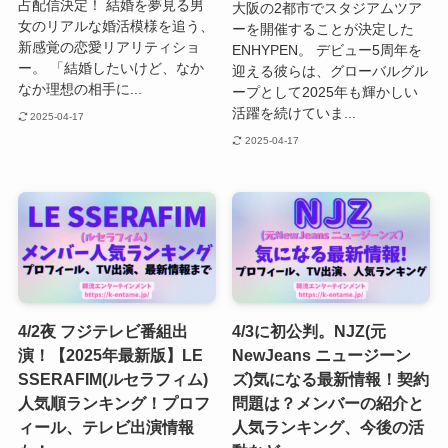
占配信決定！ 結婚を夢見る男
大阪の2都市でスタジアムツア
女のリアルな婚活模様を追う、
ーを開催することが決定した
新感覚の恋愛リアリティショ
ENHYPEN。 デビュー5周年を
ー。 「結婚したいけど、なか
迎える彼らは、グローバルグル
なか理想の相手に...
ープとして2025年も輝かしい
活躍を続けていま...
2025-04-17
2025-04-17
4/2夜 フジテレビ番組出
4/3に初公判。NJZ(元
演！【2025年最新版】LE
NewJeans ニュージーン
SSERAFIM(ルセラフィム)
ズ)気になる最新情報！契約
人気順ランキング！プロフ
問題は？メンバーの紹介と
ィール、テレビ出演情報
人気ランキング、今後の活