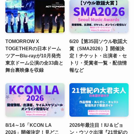
TOMORROW X
6/20【第35回ソウル歌謡大
TOGETHERの日本ドーム
賞（SMA2026）】開催決
ツアーBlu-rayが10月発売
定！チケット・出演者・セ
東京ドーム公演の全33曲と
トリ・受賞者一覧・配信情
舞台裏映像を収録
報など
8/14～16「KCON LA
2026年最注目！IU＆ピョ
2026」開催決定！見どこ
ン・ウソク出演『21世紀の