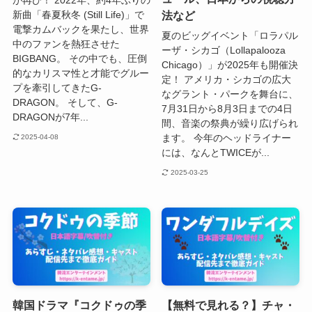
が再び！ 2022年、約4年ぶりの
法など
新曲「春夏秋冬 (Still Life)」で
電撃カムバックを果たし、世界
夏のビッグイベント「ロラパル
中のファンを熱狂させた
ーザ・シカゴ（Lollapalooza
BIGBANG。 その中でも、圧倒
Chicago）」が2025年も開催決
的なカリスマ性と才能でグルー
定！ アメリカ・シカゴの広大
プを牽引してきたG-
なグラント・パークを舞台に、
DRAGON。 そして、G-
7月31日から8月3日までの4日
DRAGONが7年...
間、音楽の祭典が繰り広げられ
ます。 今年のヘッドライナー
2025-04-08
には、なんとTWICEが...
2025-03-25
韓国ドラマ『コクドゥの季
【無料で見れる？】チャ・