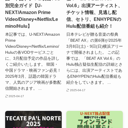
別完全ガイド【U-
Vol.6」出演アーティスト、
NEXT/Amazon Prime
チケット情報、見逃し配
Video/Disney+/Netflix/Le
信、セトリ、ENHYPENの
mino/Hulu】
Hulu配信番組も紹介！
本記事では、U-NEXT/Amazon
日本テレビが贈る音楽の祭典
Prime
「BEAT AX」の第6弾が2025年
Video/Disney+/Netflix/Lemino/
3月8日(土)・9日(日)横浜アリー
Huluの各VODサービスごと
ナで開催されました。 この記
に、3月配信予定の作品を詳し
事では、「BEAT AX Vol.6」の
くご紹介いたします。 韓国・
Hulu独占疑似生配信の詳細とさ
中国ドラマ・映画ファン必見！
らには、出演アーティストであ
2025年3月、話題の韓国ドラ
るENHYPENのHulu配信番組も
マ、人気のアジア映画が多数配
紹介をしていきます。 ...
信開始されます。 ...
2025-04-17
2025-04-17