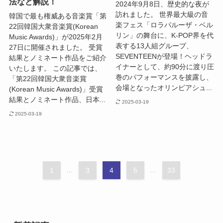
法など解説！
2024年9月8日、歴史的な夜が
訪れました。 世界最大級の音
韓国で最も権威ある音楽賞「第
楽フェス「ロラパルーザ・ベル
22回韓国大衆音楽賞(Korean
リン」の舞台に、K-POP界を代
Music Awards)」が2025年2月
表する13人組グループ、
27日に開催されました。 受賞
SEVENTEENが登場！ヘッドラ
結果とノミネート作品をご紹介
イナーとして、約90分に渡り圧
いたします。 この記事では、
巻のパフォーマンスを披露し、
「第22回韓国大衆音楽賞
会場となったオリンピアシュ...
(Korean Music Awards)」受賞
結果とノミネート作品、日本...
2025-03-19
2025-03-19
1
...
3
4
5
...
33