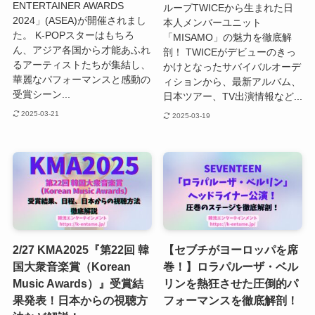
ENTERTAINER AWARDS
ループTWICEから生まれた日
2024」(ASEA)が開催されまし
本人メンバーユニット
た。 K-POPスターはもちろ
「MISAMO」の魅力を徹底解
ん、アジア各国から才能あふれ
剖！ TWICEがデビューのきっ
るアーティストたちが集結し、
かけとなったサバイバルオーデ
華麗なパフォーマンスと感動の
ィションから、最新アルバム、
受賞シーン...
日本ツアー、TV出演情報など...
2025-03-21
2025-03-19
2/27 KMA2025『第22回 韓
【セブチがヨーロッパを席
国大衆音楽賞（Korean
巻！】ロラパルーザ・ベル
Music Awards）』受賞結
リンを熱狂させた圧倒的パ
果発表！日本からの視聴方
フォーマンスを徹底解剖！