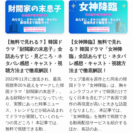
【無料で見れる？】韓国ド
【女神降臨】無料で見れ
ラマ「財閥家の末息子」全
る？ 韓国ドラマ「女神降
話あらすじ・見どころ・ネ
臨」全話あらすじ・ネタバ
タバレ感想・キャスト・視
レ感想・キャスト・視聴方
聴方法まで徹底解説！
法まで徹底解説！
2022年11月に放送され、最高
ウェブ漫画を原作とた同名の韓
視聴率20％超えをマークした韓
国ドラマ『女神降臨』は、胸キ
国ドラマ「財閥家の末息子」。
ュンラブコメディで韓国だけで
ある財閥がモデルになっていた
なく日本を含むアジア各国で原
り、実際にあった時事ニュー
作の再現度が高いと大きな話題
ス、トレンドなどが組み込まれ
となりました。 本記事では、
てドラマが展開していくのも一
『女神降臨』を無料で視聴でき
つの見どころ！ 本記事では、
る動画配信サービスを紹介する
無料で視聴できる動...
ほか、各話のあ...