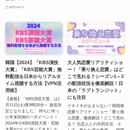
2025-04-17
韓国【2024】「KBS演技
大人気恋愛リアリティショ
大賞」「KBS芸能大賞」無
ー！「乗り換え恋愛」はど
料配信を日本からリアルタ
こで見れる？シーズン1～3
イム視聴する方法【VPN活
の配信状況を徹底解説！日
用術】
本の「ラブトランジット」
にも注目
【速報】「KBS演技大賞」は1
月11日(土)夜9時20分～ 放送決
ドキドキが止まらない！韓国発
定となりました。 待ちに待っ
恋愛リアリティショー「乗り換
た年末恒例の一大イベント！
え恋愛」徹底解説！どこで見れ
2024年のKBS演技大賞・芸能
る？ 元恋人との共同生活…そ
大賞がついに迫ってきました
して、新たな恋の予感…。韓国