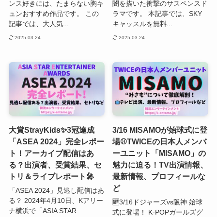
ンス好きには、たまらない胸キ
闇を描いた衝撃のサスペンスド
ュンおすすめ作品です。 この
ラマです。 本記事では、SKY
記事では、大人気...
キャッスルを無料...
2025-03-24
2025-03-24
大賞StrayKids✨3冠達成
3/16 MISAMOが始球式に登
「ASEA 2024」完全レポー
場⚾TWICEの日本人メンバ
ト！アーカイブ配信はあ
ーユニット「MISAMO」の
る？出演者、受賞結果、セ
魅力に迫る！TV出演情報、
トリ＆ライブレポート🎤
最新情報、プロフィールな
ど
「ASEA 2024」見逃し配信はあ
る？ 2024年4月10日、Kアリー
🆕3/16ドジャーズvs阪神 始球
ナ横浜で「ASIA STAR
式に登場！ K-POPガールズグ