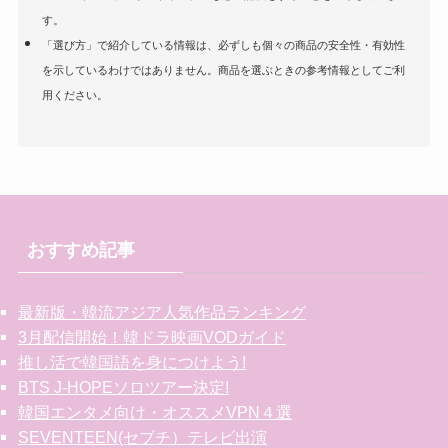
す。
「選び方」で紹介している情報は、必ずしも個々の商品の安全性・有効性
を示しているわけではありません。商品を選ぶときの参考情報としてご利
用ください。
おすすめ記事
最新版・韓流アジア人気作品ランキング
3月配信開始！韓ドラ映画VODガイド
推し活で韓国語を身につけよう!
BTS J-HOPEソロツアー決定!
韓国エンタメ向け・オススメVPN４選
SEVENTEEN(セブチ）テレビ出演