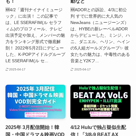
も！
動など
🆕4/2「週刊ナイナイミュージ
🆕ADORとの訴訟、4/3に初公
ック」に出演！ この記事で
判 すでに世界的に大人気の
は、LE SSERAFIM(ル セラフ
NewJeans（ニュージーンズ）
ィム)のプロフィール、テレビ
は、HYBEの新レーベルADOR
出演予定や加え、メンバーの魅
からデビューした、ミンジ、ハ
力をランキング形式で徹底解
ニ、ダニエル、ヘリン、ヘイン
剖！ 2022年5月2日にデビュー
の5人組ガールズグループ✨ 彼
した、K-POPアイドルグループ
女たちの魅力は、中毒性のある
LE SSERAFIM(ル セ...
音楽とY2Kフ...
2025-04-17
2025-04-17
2025年 3月配信開始！韓
4/12 Huluで独占疑似生配
国・中国ドラマ＆映画VOD
信！「3/8-9 BEAT AX