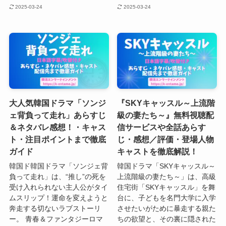
2025-03-24
2025-03-24
大人気韓国ドラマ「ソンジ
『SKYキャッスル～上流階
ェ背負って走れ」あらすじ
級の妻たち～』無料視聴配
＆ネタバレ感想！・キャス
信サービスや全話あらす
ト・注目ポイントまで徹底
じ・感想／評価・登場人物
ガイド
キャストを徹底解説！
韓国ド韓国ドラマ「ソンジェ背
韓国ドラマ「SKYキャッスル～
負って走れ」は、“推し”の死を
上流階級の妻たち～」は、高級
受け入れられない主人公がタイ
住宅街「SKYキャッスル」を舞
ムスリップ！運命を変えようと
台に、子どもを名門大学に入学
奔走する切ないラブストーリ
させたいがために暴走する親た
ー。 青春＆ファンタジーロマ
ちの欲望と、その裏に隠された