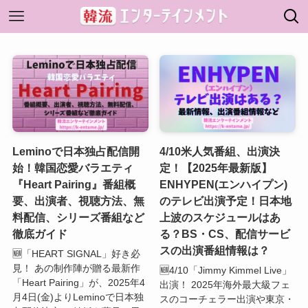
Leminoで日本独占配信開
4/10米人気番組、出演決
始！韓国恋愛バラエティ
定！【2025年最新版】
『Heart Pairing』番組概
ENHYPEN(エンハイプン)
要、出演者、視聴方法、無
のテレビ出演予定！日本地
料配信、シリーズ番組など
上波のスケジュールはあ
徹底ガイド
る？BS・CS、配信サービ
スの出演番組情報は？
🆕「HEART SIGNAL」好き必
見！ あの制作陣が贈る最新作
🆕4/10「Jimmy Kimmel Live」
「Heart Pairing」が、2025年4
出演！ 2025年海外最大級フェ
月4日(金)よりLeminoで日本独
スのコーチェラー出演や東京・