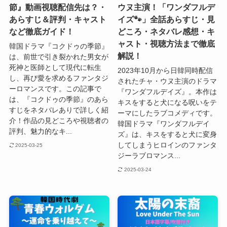
節』動画視聴配信先は？・
ウヌ主演！「ワンダフルデ
あらすじ＆評判・キャスト
イズ🐾」全話あらすじ・見
など徹底ガイド！
どころ・ネタバレ感想・キ
ャスト・視聴方法まで徹底
韓国ドラマ『コクドゥの季節』
解説！
は、前世で引き裂かれた男女が
死神と医師として現代に転生
2023年10月から日韓同時配信
し、再び愛を求めるファンタジ
されたチャ・ウヌ主演のドラマ
ーロマンスです。この記事で
『ワンダフルデイズ』。本作は
は、『コクドゥの季節』のあら
キスをすると犬になる呪いをテ
すじをネタバレありで詳しく紹
ーマにしたラブコメディです。
介！作品の見どころや視聴者の
韓国ドラマ『ワンダフルデイ
評判、魅力的なキ...
ズ』は、キスをすると犬に変身
してしまうヒロインのファンタ
2025-03-25
ジーラブロマンス...
2025-03-24