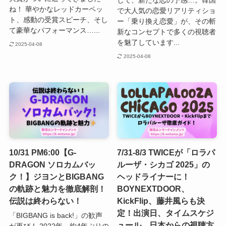
ね！ 華やかなレッドカーペッ
で大人気の恋愛リアリティショ
ト、感動の受賞スピーチ、そし
ー「乗り換え恋愛」が、その斬
て豪華なパフォーマンス…...
新なコンセプトで多くの視聴者
を魅了しています...
2025-04-08
2025-04-08
10/31 PM6:00【G-
7/31-8/3 TWICEが「ロラパ
DRAGON ソロカムバッ
ルーザ・シカゴ 2025」の
ク！】ジヨンとBIGBANG
ヘッドライナーに！
の軌跡と魅力を徹底解剖！
BOYNEXTDOOR、
伝説は終わらない！
KickFlip、藤井風らも決
定！出演日、タイムスケジ
「BIGBANG is back!」の歓声
ュール、日本からの視聴方