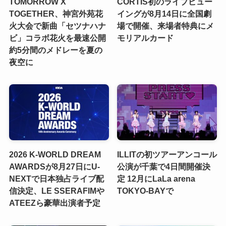
TOMORROW X
CORTIS初のライブビュー
TOGETHER、神宮外苑花
イングが8月14日に全国劇
火大会で新曲「セツナハナ
場で開催、来場者特典にメ
ビ」コラボ花火を最速公開
モリアルカード
約5分間のメドレーを夏の
夜空に
2026 K-WORLD DREAM
ILLITの初ツアーアンコール
AWARDSが8月27日にU-
公演が千葉で4日間開催決
NEXTで日本独占ライブ配
定 12月にLaLa arena
信決定、LE SSERAFIMや
TOKYO-BAYで
ATEEZら豪華出演者予定