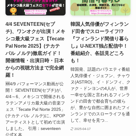
4/4 SEVENTEEN(セブ
韓国人気俳優がフィンラン
チ)、ワンオクが出演！メキ
ド田舎でスローライフ!?
シコ最大級フェス【Tecate
『フィンランド間借り暮ら
Pal Norte 2025】(テカテ
し』U-NEXT独占配信中！
パル ノルテ)徹底ガイド！
番組紹介、各話見どころ
開催情報・出演日時・日本
も！
からの視聴方法まで完全網
韓国発、話題のバラエティ番組
羅！
人気俳優イ・ジェフン、チャウ
ヌ(ASTRO)、イ・ドンフィ、ク
🆕4/9 パフォーマンス動画が公
ァク・ドンヨンの4人が、世界
開！ SEVENTEEN(セブチ)が、
一幸せな国と言われるフィンラ
4/4～6、メキシコで開催される
ンドの田舎で都会育ちの彼ら
ラテンアメリカ最大級の音楽フ
が、豊かな自然に囲まれたフィ
ェス「Tecate Pal Norte 2025」
ンランドでのスローライフを通
(テカテ パル ノルテ)に、KPOP
して、幸せを見つ...
アーティストとして初めて出演
しました。 引用：seventeen
2025-04-17
公式X 本...