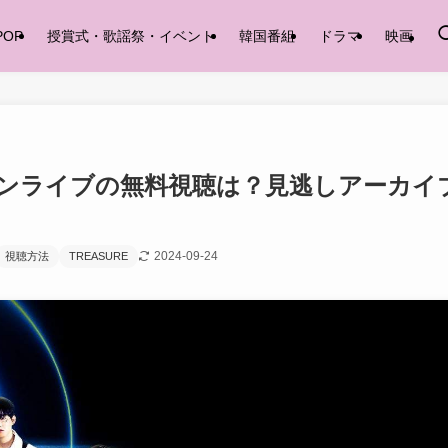
POP
授賞式・歌謡祭・イベント
韓国番組
ドラマ
映画
ラインライブの無料視聴は？見逃しアーカイ
2024-09-24
視聴方法
TREASURE