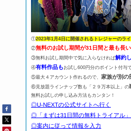
①
2023年1月4日に開催されるトレジャーのライ
無料のお試し期間が31日間と最も長
②
解約
③無料お試し期間中で気に入らなければ
有料作品も
④
お試し600円分のポイント付与
家族が別の
⑤最大４アカウント作れるので、
⑥見放題ラインナップ数も「２９万本以上」の
無料お試しの申し込み方法もカンタン！
◎U-NEXTの公式サイトへ行く
◎「まずは31日間の無料トライアル
◎案内に従って情報を入力