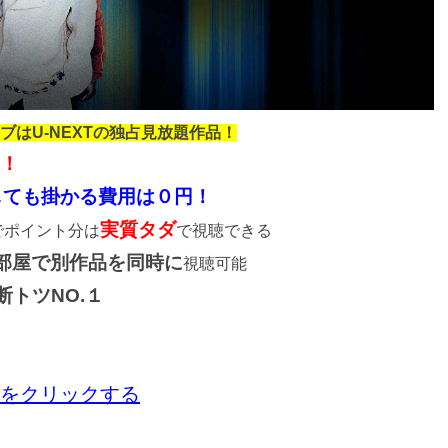
ブはU-NEXTの独占見放題作品！
い！
しても掛かる費用は０
円
！
実質タダ
でポイント分は
で視聴できる
部屋で別作品を同時に
視聴可能
断トツNO.１
」をクリックする