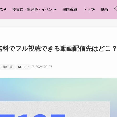
POP
授賞式・歌謡祭・イベント
韓国番組
ドラマ
映画
像を無料でフル視聴できる動画配信先はどこ
2024-09-27
視聴方法
NCT127