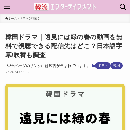
ホーム
ドラマ
韓国
韓国ドラマ｜遠見には緑の春の動画を無
料で視聴できる配信先はどこ？日本語字
幕/吹替も調査
当ページのリンクには広告が含まれています。
ドラマ
韓国
2024-09-13