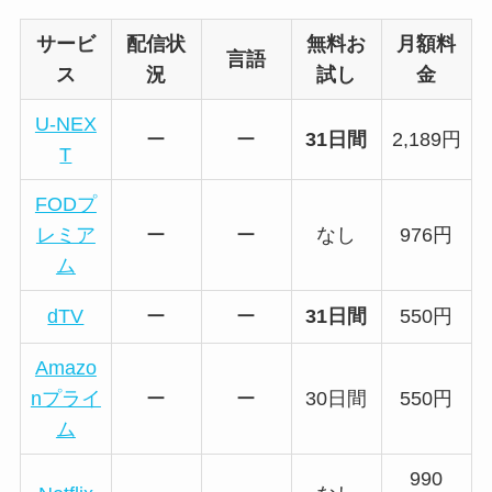
サービ
配信状
無料お
月額料
言語
ス
況
試し
金
U-NEX
ー
ー
31日間
2,189円
T
FODプ
レミア
ー
ー
なし
976円
ム
dTV
ー
ー
31日間
550円
Amazo
nプライ
ー
ー
30日間
550円
ム
990