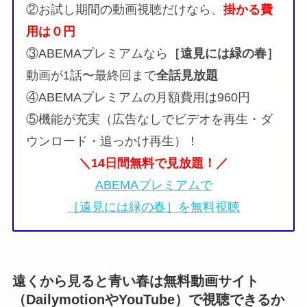
②お試し期間の動画視聴だけなら、
掛かる費
用は０円
③ABEMAプレミアムなら
［遠見には緑の春］
動画が1話〜最終回まで
全話見放題
④ABEMAプレミアムの月額費用は960円
⑤機能が充実（広告なしでビデオを再生・ダ
ウンロード・追っかけ再生）！
＼14日間無料で見放題！／
ABEMAプレミアムで
［遠見には緑の春］を無料視聴
遠くから見ると青い春は無料動画サイト
（DailymotionやYouTube）で視聴できるか