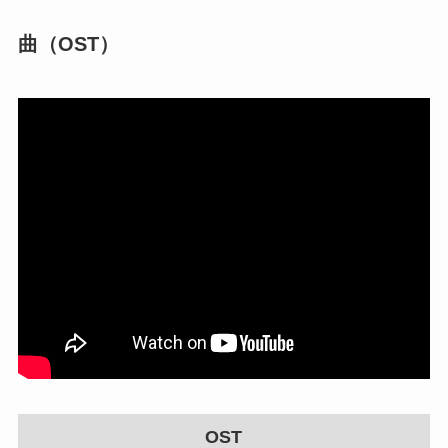
曲（OST）
OST