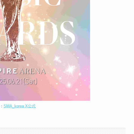
：
SMA_korea X公式