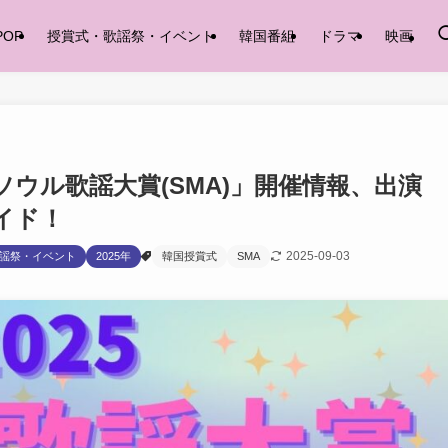
POP
授賞式・歌謡祭・イベント
韓国番組
ドラマ
映画
回ソウル歌謡大賞(SMA)」開催情報、出演
イド！
2025-09-03
謡祭・イベント
2025年
韓国授賞式
SMA