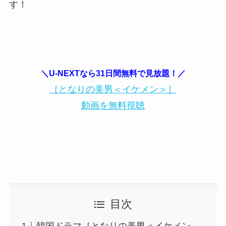
す！
＼U-NEXTなら31日間無料で見放題！／
［となりの美男＜イケメン＞］
動画を無料視聴
目次