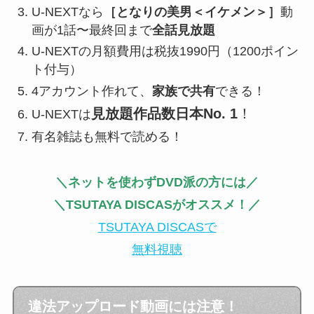
U-NEXTなら
［となりの美男＜イケメン＞］
動
画が1話〜最終回まで
全話見放題
U-NEXTの月額費用は税抜1990円（1200ポイン
ト付与）
4アカウント作れて、
家族で共有
できる！
見放題作品数日本No. 1
！
U-NEXTは
有名雑誌も無料で読める！
＼ネットを使わずDVD派の方には／
＼TSUTAYA DISCASがオススメ！／
TSUTAYA DISCASで
無料視聴
違法アップロード動画には注意！