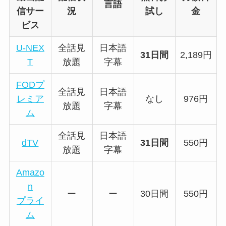
言語
信サー
況
試し
金
ビス
U-NEX
全話見
日本語
31日間
2,189円
T
放題
字幕
FODプ
全話見
日本語
レミア
なし
976円
放題
字幕
ム
全話見
日本語
dTV
31日間
550円
放題
字幕
Amazo
n
ー
ー
30日間
550円
プライ
ム