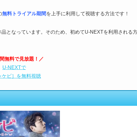
の
無料トライアル期間
を上手に利用して視聴する方法です！
作品となっています。そのため、初めてU-NEXTを利用される
。
日間無料で見放題！／
U-NEXTで
ッケビ］を無料視聴