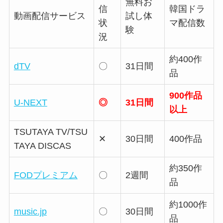
無料お
信
韓国ドラ
動画配信サービス
試し体
状
マ配信数
験
況
約400作
dTV
〇
31日間
品
900作品
U-NEXT
◎
31日間
以上
TSUTAYA TV/TSU
✕
30日間
400作品
TAYA DISCAS
約350作
FODプレミアム
〇
2週間
品
約1000作
music.jp
〇
30日間
品