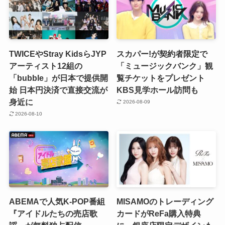
TWICEやStray KidsらJYP
スカパー!が契約者限定で
アーティスト12組の
「ミュージックバンク」観
「bubble」が日本で提供開
覧チケットをプレゼント
始 日本円決済で直接交流が
KBS見学ホール訪問も
身近に
2026-08-09
2026-08-10
ABEMAで人気K-POP番組
MISAMOのトレーディング
『アイドルたちの売店歌
カードがReFa購入特典