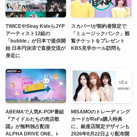
TWICEやStray KidsらJYP
スカパー!が契約者限定で
アーティスト12組の
「ミュージックバンク」観
「bubble」が日本で提供開
覧チケットをプレゼント
始 日本円決済で直接交流が
KBS見学ホール訪問も
身近に
ABEMAで人気K-POP番組
MISAMOのトレーディング
『アイドルたちの売店歌
カードがReFa購入特典
謡』が無料独占配信
に、銀座店限定デザインも
ALPHA DRIVE ONE、i-
2026年8月22日より配布開