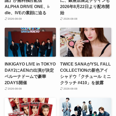
謡』が無料独占配信
に、銀座店限定デザインも
ALPHA DRIVE ONE、i-
2026年8月22日より配布開
dle、IVEの素顔に迫る
始
2026-08-09
2026-08-08
INKIGAYO LIVE in TOKYO
TWICE SANAがYSL FALL
DAY2にAENの出演が決定
COLLECTIONの新色アイ
ベルーナドームで豪華
シャドウ「クチュール ミニ
2DAYS開催
クラッチ #410」を披露
2026-08-08
2026-08-08