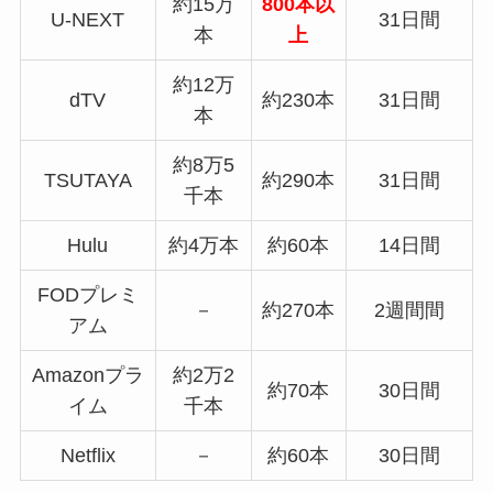
約15万
800本以
U-NEXT
31日間
本
上
約12万
dTV
約230本
31日間
本
約8万5
TSUTAYA
約290本
31日間
千本
Hulu
約4万本
約60本
14日間
FODプレミ
－
約270本
2週間間
アム
Amazonプラ
約2万2
約70本
30日間
イム
千本
Netflix
－
約60本
30日間