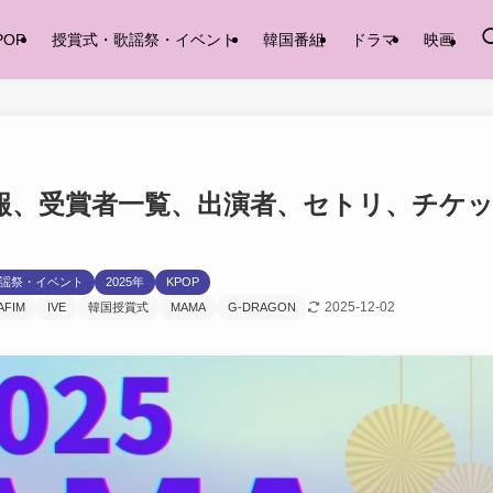
POP
授賞式・歌謡祭・イベント
韓国番組
ドラマ
映画
開催情報、受賞者一覧、出演者、セトリ、チケ
謡祭・イベント
2025年
KPOP
2025-12-02
AFIM
IVE
韓国授賞式
MAMA
G-DRAGON