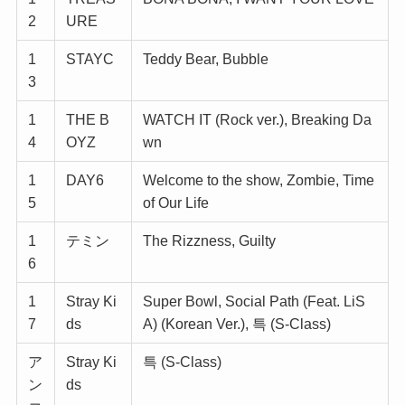
2
URE
1
STAYC
Teddy Bear, Bubble
3
1
THE B
WATCH IT (Rock ver.), Breaking Da
4
OYZ
wn
1
DAY6
Welcome to the show, Zombie, Time
5
of Our Life
1
テミン
The Rizzness, Guilty
6
1
Stray Ki
Super Bowl, Social Path (Feat. LiS
7
ds
A) (Korean Ver.), 특 (S-Class)
ア
Stray Ki
특 (S-Class)
ン
ds