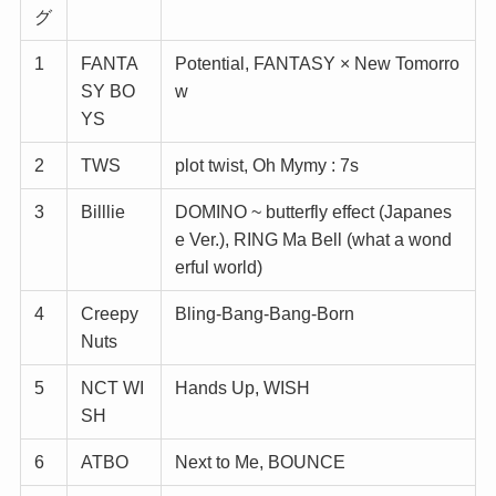
グ
1
FANTA
Potential, FANTASY × New Tomorro
SY BO
w
YS
2
TWS
plot twist, Oh Mymy : 7s
3
Billlie
DOMINO ~ butterfly effect (Japanes
e Ver.), RING Ma Bell (what a wond
erful world)
4
Creepy
Bling-Bang-Bang-Born
Nuts
5
NCT WI
Hands Up, WISH
SH
6
ATBO
Next to Me, BOUNCE