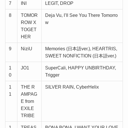
7
INI
LEGIT, DROP
8
TOMOR
Deja Vu, I’ll See You There Tomorro
ROW X
w
TOGET
HER
9
NiziU
Memories (日本語ver.), HEARTRIS,
SWEET NONFICTION (日本語ver.)
1
JO1
SuperCali, HAPPY UNBIRTHDAY,
0
Trigger
1
THE R
SILVER RAIN, CyberHelix
1
AMPAG
E from
EXILE
TRIBE
1
TREAS
BONA BONA, I WANT YOUR LOVE