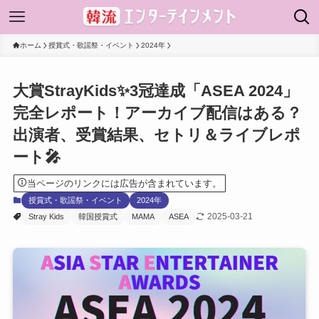
ホーム
授賞式・歌謡祭・イベント
2024年
大賞StrayKids✨3冠達成「ASEA 2024」
完全レポート！アーカイブ配信はある？
出演者、受賞結果、セトリ＆ライブレポ
ート🎤
当ページのリンクには広告が含まれています。
授賞式・歌謡祭・イベント
2024年
2025-03-21
Stray Kids
韓国授賞式
MAMA
ASEA