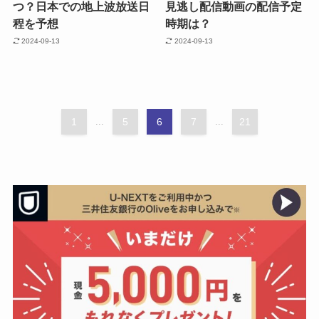
つ？日本での地上波放送日
見逃し配信動画の配信予定
程を予想
時期は？
2024-09-13
2024-09-13
1
...
5
6
7
...
21