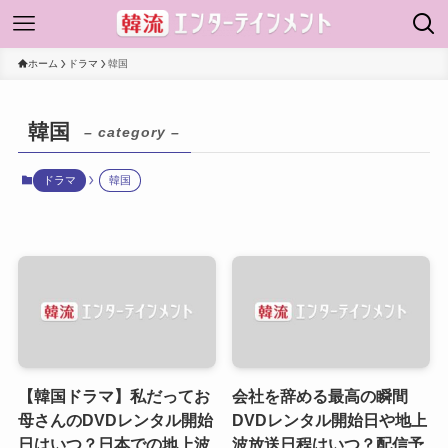
ホーム
ドラマ
韓国
韓国
– category –
ドラマ
韓国
【韓国ドラマ】私だってお
会社を辞める最高の瞬間
母さんのDVDレンタル開始
DVDレンタル開始日や地上
日はいつ？日本での地上波
波放送日程はいつ？配信予