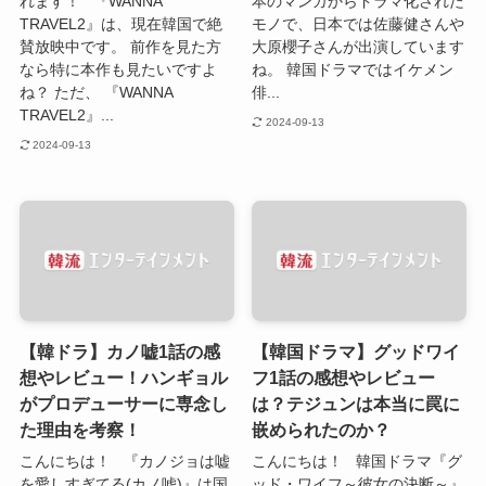
れます！ 『WANNA
本のマンガからドラマ化された
TRAVEL2』は、現在韓国で絶
モノで、日本では佐藤健さんや
賛放映中です。 前作を見た方
大原櫻子さんが出演しています
なら特に本作も見たいですよ
ね。 韓国ドラマではイケメン
ね？ ただ、 『WANNA
俳...
TRAVEL2』...
2024-09-13
2024-09-13
【韓ドラ】カノ嘘1話の感
【韓国ドラマ】グッドワイ
想やレビュー！ハンギョル
フ1話の感想やレビュー
がプロデューサーに専念し
は？テジュンは本当に罠に
た理由を考察！
嵌められたのか？
こんにちは！ 『カノジョは嘘
こんにちは！ 韓国ドラマ『グ
を愛しすぎてる(カノ嘘)』は国
ッド・ワイフ～彼女の決断～』