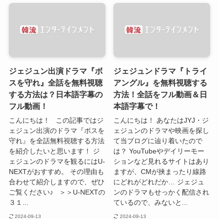
ジェジュン出演ドラマ『ボ
ジェジュンドラマ『トライ
スを守れ』全話を無料視聴
アングル』を無料視聴する
する方法は？日本語字幕の
方法！全話をフル動画＆日
フル動画！
本語字幕で！
こんにちは！ この記事ではジ
こんにちは！ あなたはJYJ・ジ
ェジュン出演のドラマ『ボスを
ェジュンのドラマや映画を探し
守れ』を全話無料視聴する方法
て当ブログに辿り着いたので
を紹介したいと思います！ ジ
は？ YouTubeやデイリーモー
ェジュンのドラマを観るにはU-
ションなど見れるサイトはあり
NEXTがおすすめ。 その理由も
ますが、CMが挟まったり線路
合わせて紹介しますので、ぜひ
にどれがどれだか… ジェジュ
ご覧ください♪ ＞＞U-NEXTの
ンのドラマもせっかく配信され
３１...
ているので、みないと...
2024-09-13
2024-09-13