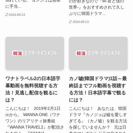
倒れている。 ヨンジュは懸命
のが好きなので『W-君と僕の
に手当...
世界-』をおすすめされて久し
ぶりに韓国ドラマ...
2024-09-13
2024-09-13
ワナトラベル2の日本語字
カノ嘘(韓国ドラマ)1話～最
幕動画を無料視聴する方
終話までフル動画を視聴す
法！見逃し配信を観るに
る方法！日本語字幕で観る
は？
には？
こんにちは！ 2019年2月1日
こんにちは！ あなたは、韓国
㈮から、 WANNA ONE（ワナ
ドラマ『カノジョは嘘を愛しす
ワン）のリアリティ旅番組
ぎてる』（カノ嘘）を観る方法
『WANNA TRAVEL2』が配信さ
を探していませんか？ 元は日