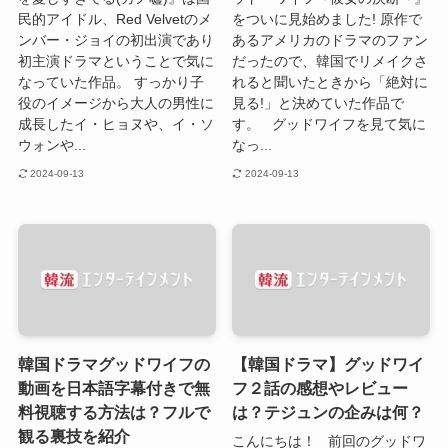
民的アイドル、Red Velvetのメ
をついに見始めました! 原作で
ンバー・ジョイの初出演であり
あるアメリカのドラマのファン
初主演ドラマということで気に
だったので、韓国でリメイクさ
なっていた作品。 すっかり子
れると聞いたときから「絶対に
役のイメージから大人の男性に
見る!」と決めていた作品で
成長したイ・ヒョヌや、イ・ソ
す。 グッドワイフを見て気に
ウォンや...
なっ...
2024-09-13
2024-09-13
韓国ドラマグッドワイフの
【韓国ドラマ】グッドワイ
動画を日本語字幕付きで無
フ２話の感想やレビュー
料視聴する方法は？フルで
は？テジュンの企みは何？
観る裏技を紹介
こんにちは！ 前回のグッドワ