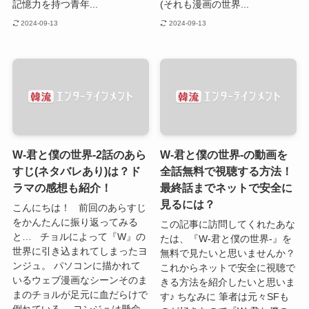
記憶力を持つ青年...
(それも漫画の世界...
2024-09-13
2024-09-13
W-君と僕の世界-2話のあら
W-君と僕の世界-の動画を
すじ(ネタバレあり)は？ド
全話無料で視聴する方法！
ラマの感想も紹介！
最終話までネットで安全に
見るには？
こんにちは！ 前回のあらすじ
をかんたんに振り返ってみる
この記事に訪問してくれたあな
と… チョルによって『W』の
たは、『W-君と僕の世界-』を
世界に引き込まれてしまったヨ
無料で見たいと思いませんか？
ンジュ。 パソコンに描かれて
これからネットで安全に視聴で
いるウェブ漫画なシーンそのま
きる方法を紹介したいと思いま
まのチョルが足元に血だらけで
す♪ ちなみに 筆者は元々SFも