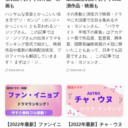
画も
演作品・映画も
ハンサムな容姿とかっこいい生
その美貌と演技力で映画・ドラ
き方で”ソ・ガンジ”（ガンジ＝
マに大活躍で注目を集めるチ
かっこいい）とも言われるソ・
ョ・ヨジョンさん。 『パラサ
ジソブさん。 この記事では
イト 半地下の家族』はアカデ
ソ・ジソブさんの出演ドラマを
ミー賞で作品賞、監督賞、脚本
ランキング形式で紹介し、映画
賞、国際長編映画賞の４冠に輝
作品や最新の動画配信状況、プ
いたこともあって、日本でも話
ロフィールも解説していきま
題ですよね。。 この記事では
す！ まずはソ・ジ...
チョ・ヨジョンさ...
2024-09-13
2024-09-13
【2022年最新】ファンイニ
【2022年最新】チャ・ウヌ