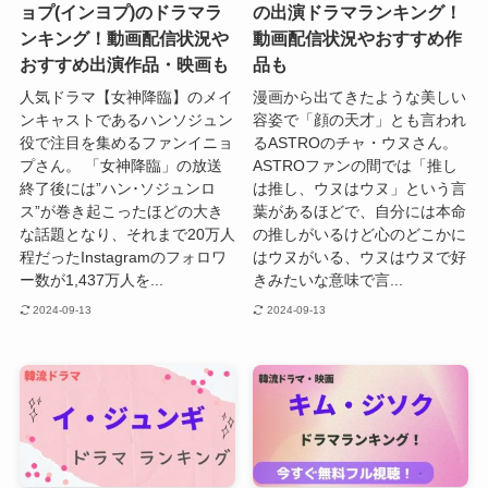
ョプ(インヨプ)のドラマラ
の出演ドラマランキング！
ンキング！動画配信状況や
動画配信状況やおすすめ作
おすすめ出演作品・映画も
品も
人気ドラマ【女神降臨】のメイ
漫画から出てきたような美しい
ンキャストであるハンソジュン
容姿で「顔の天才」とも言われ
役で注目を集めるファンイニョ
るASTROのチャ・ウヌさん。
プさん。 「女神降臨」の放送
ASTROファンの間では「推し
終了後には”ハン･ソジュンロ
は推し、ウヌはウヌ」という言
ス”が巻き起こったほどの大き
葉があるほどで、自分には本命
な話題となり、それまで20万人
の推しがいるけど心のどこかに
程だったInstagramのフォロワ
はウヌがいる、ウヌはウヌで好
ー数が1,437万人を...
きみたいな意味で言...
2024-09-13
2024-09-13