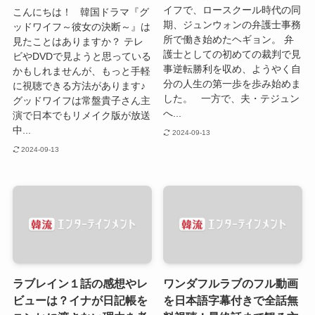
イフで、ロースクール時代の同
こんにちは！ 韓国ドラマ『グ
期、ジュンウォンの弁護士事務
ッドワイフ～彼女の決断～』は
所で働き始めたヘギョン。 弁
見たことはありますか？ テレ
護士としての初めての裁判で見
ビやDVDで見ようと思っている
事逆転勝利を収め、ようやく自
かもしれませんが、もっと手軽
分の人生の第一歩を歩み始めま
に視聴できる方法があります♪
した。 一方で、夫・テジュン
グッドワイフは常盤貴子さん主
へ...
演で日本でもリメイク版が放送
中...
2024-09-13
2024-09-13
ラブレイン１話の感想やレ
ワンダフルラブのフル動画
ビューは？イナが日記帳を
を日本語字幕付きで全話無