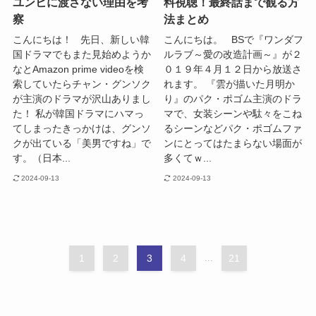
ユンヒに渡さない理由を考
料視聴！最終話まで観る方
察
法まとめ
こんにちは！ 先日、新しい韓
こんにちは。 BSで『ワンダフ
国ドラマでもまた見始めようか
ルラブ～愛の改造計画～』が２
なとAmazon prime videoを検
０１９年４月１２日から放送さ
索していたらチャン・グンソク
れます。 『雲が描いた月明か
が主演のドラマが沢山ありまし
り』のパク・ポゴム主演のドラ
た！ 私が韓国ドラマにハマっ
マで、女装シーンや駄々をこね
てしまったきっかけは、グンソ
るシーンなどパク・ポゴムファ
クが出ている「美男ですね」で
ンにとってはたまらない場面が
す。（日本...
多くてｗ...
2024-09-13
2024-09-13
1
2
3
4
...
21