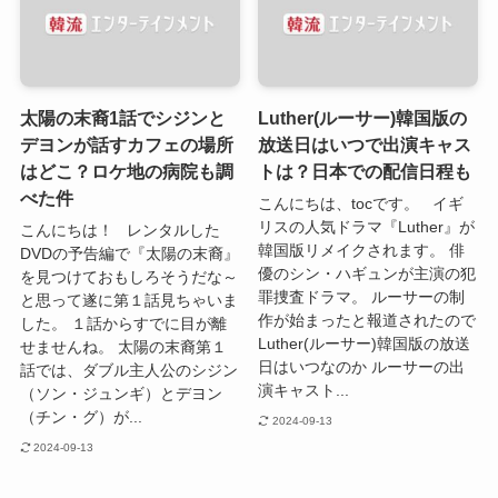
太陽の末裔1話でシジンと
Luther(ルーサー)韓国版の
デヨンが話すカフェの場所
放送日はいつで出演キャス
はどこ？ロケ地の病院も調
トは？日本での配信日程も
べた件
こんにちは、tocです。 イギ
リスの人気ドラマ『Luther』が
こんにちは！ レンタルした
韓国版リメイクされます。 俳
DVDの予告編で『太陽の末裔』
優のシン・ハギュンが主演の犯
を見つけておもしろそうだな～
罪捜査ドラマ。 ルーサーの制
と思って遂に第１話見ちゃいま
作が始まったと報道されたので
した。 １話からすでに目が離
Luther(ルーサー)韓国版の放送
せませんね。 太陽の末裔第１
日はいつなのか ルーサーの出
話では、ダブル主人公のシジン
演キャスト...
（ソン・ジュンギ）とデヨン
（チン・グ）が...
2024-09-13
2024-09-13