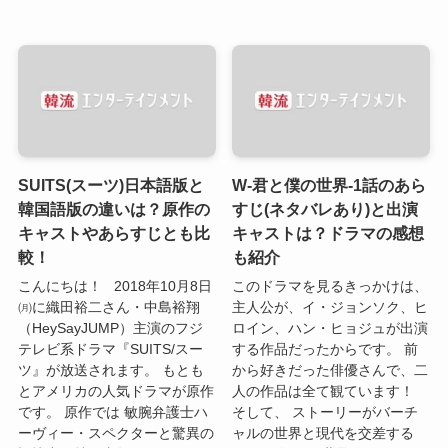
SUITS(スーツ)日本語版と
W-君と僕の世界-1話のあら
韓国語版の違いは？原作の
すじ(ネタバレあり)と出演
キャストやあらすじとも比
キャストは？ドラマの感想
較！
も紹介
こんにちは！ 2018年10月8日
このドラマを見るきっかけは、
㈪に織田裕二さん・中島裕翔
主人公が、イ・ジョンソク、ヒ
（HeySayJUMP）主演のフジ
ロイン、ハン・ヒョジュが出演
テレビ系ドラマ『SUITS/スー
する作品だったからです。 前
ツ』が放送されます。 もとも
から好きだった俳優さんで、二
とアメリカの人気ドラマが原作
人の作品は全て観ています！
です。 原作では 敏腕弁護士ハ
そして、 ストーリーがバーチ
ーヴィー・スペクターと驚異の
ャルの世界と現代を交差する