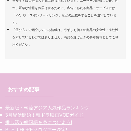
当サイトは広告収入を元に運営されています。ユーザーの皆様に公正、か
つ、正確な情報をお届けするために、広告にあたる商品・サービスには
「PR」や「スポンサードリンク」などの記載をすることを遵守していま
す。
「選び方」で紹介している情報は、必ずしも個々の商品の安全性・有効性
を示しているわけではありません。商品を選ぶときの参考情報としてご利
用ください。
おすすめ記事
最新版・韓流アジア人気作品ランキング
3月配信開始！韓ドラ映画VODガイド
推し活で韓国語を身につけよう!
BTS J-HOPEソロツアー決定!