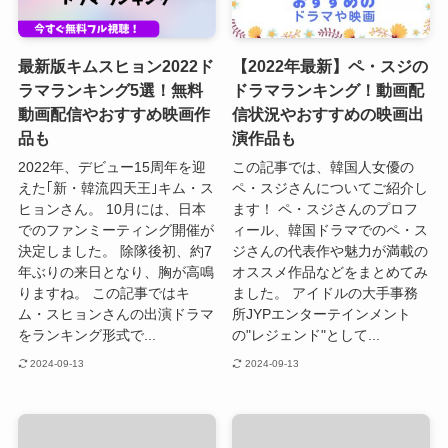
最新版キムスヒョン2022ド
【2022年最新】ペ・スジの
ラマランキング5選！無料
ドラマランキング！動画配
動画配信やおすすめ映画作
信状況やおすすめの映画出
品も
演作品も
2022年、デビュー15周年を迎
この記事では、韓国人女優の
えた｢新・韓流四天王｣キム・ス
ペ・スジさんについてご紹介し
ヒョンさん。 10月には、日本
ます！ ペ・スジさんのプロフ
でのファンミーティング開催が
ィール、韓国ドラマでのペ・ス
決定しました。 除隊後初、約7
ジさんの代表作や魅力が満載の
年ぶりの来日となり、胸が高鳴
オススメ作品などをまとめてみ
りますね。 この記事ではキ
ました。 アイドルの大手事務
ム・スヒョンさんの出演ドラマ
所JYPエンターテインメント
をランキング形式で...
の"レジェンド"として...
2024-09-13
2024-09-13