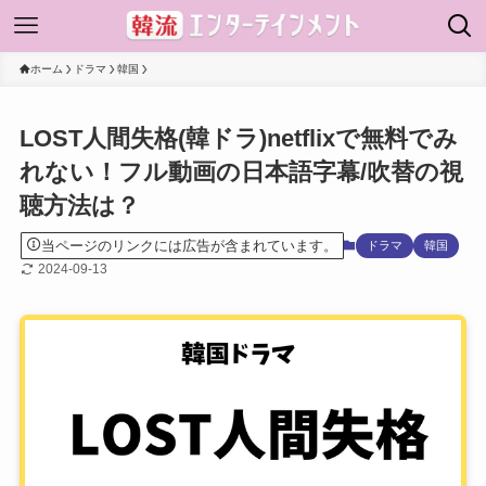
ホーム
ドラマ
韓国
LOST人間失格(韓ドラ)netflixで無料でみ
れない！フル動画の日本語字幕/吹替の視
聴方法は？
当ページのリンクには広告が含まれています。
ドラマ
韓国
2024-09-13