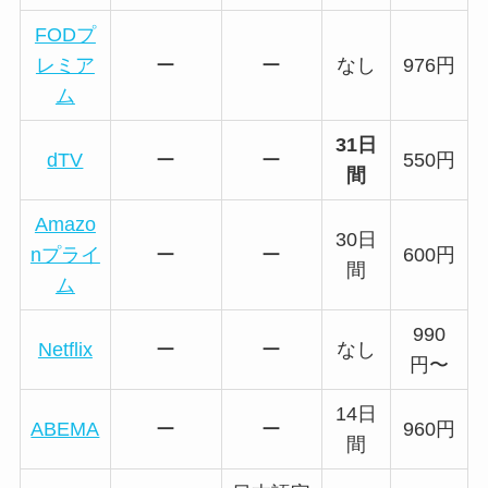
FODプ
レミア
ー
ー
なし
976円
ム
31日
dTV
ー
ー
550円
間
Amazo
30日
nプライ
ー
ー
600円
間
ム
990
Netflix
ー
ー
なし
円〜
14日
ABEMA
ー
ー
960円
間