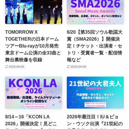
TOMORROW X
6/20【第35回ソウル歌謡大
TOGETHERの日本ドーム
賞（SMA2026）】開催決
ツアーBlu-rayが10月発売
定！チケット・出演者・セ
東京ドーム公演の全33曲と
トリ・受賞者一覧・配信情
舞台裏映像を収録
報など
2026-08-06
2026-06-09
8/14～16「KCON LA
2026年最注目！IU＆ピョ
2026」開催決定！見どこ
ン・ウソク出演『21世紀の