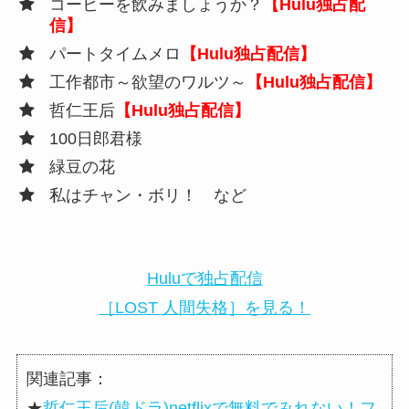
コーヒーを飲みましょうか？
【Hulu独占配
信】
パートタイムメロ
【Hulu独占配信】
工作都市～欲望のワルツ～
【Hulu独占配信】
哲仁王后
【Hulu独占配信】
100日郎君様
緑豆の花
私はチャン・ボリ！ など
Huluで独占配信
［LOST 人間失格］を見る！
関連記事：
★
哲仁王后(韓ドラ)netflixで無料でみれない！フ