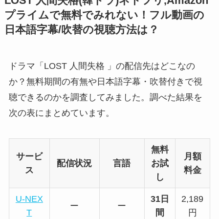
LOST 人間失格(韓ドラ)ネトフリ,Amazon
プライムで無料でみれない！フル動画の
日本語字幕/吹替の視聴方法は？
ドラマ「LOST 人間失格 」の配信先はどこなの
か？無料期間の有無や日本語字幕・吹替付きで視
聴できるのかを調査してみました。調べた結果を
次の表にまとめています。
無料
サービ
月額
配信状況
言語
お試
ス
料金
し
U-NEX
31日
2,189
ー
ー
T
間
円