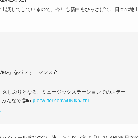
343453450241
SPに出演してしているので、今年も新曲をひっさげて、日本の地
P Ver.-」をパフォーマンス🎵
！久しぶりとなる、ミュージックステーションでのステー
テ
みんなで😊📸
pic.twitter.com/vuNfkbJzni
21
ケジュール感なので、逃したくない方は「BLACKPINK日本