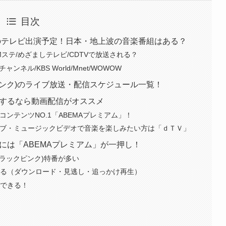
目次
ピン)のテレビ出演予定！日本・地上波の音楽番組はある？
Mステ/めざましテレビ/CDTVで放送される？
ンネル/KBS World/Mnet/WOWOW
ックピンク)のライブ放送・配信スケジュール一覧！
堪能するなら動画配信がオススメ
配信コンテンツNO.1「ABEMAプレミアム」！
のライブ・ミュージックビデオで音楽を楽しみたい方は「ｄＴＶ」
ァンには「ABEMAプレミアム」が一押し！
(ブラックピンク)特番が多い
てる（ダウンロード・見逃し・追っかけ再生）
でできる！