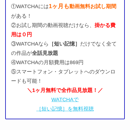
1ヶ月も
①WATCHAには
動画無料お試し期間
がある！
②お試し期間の動画視聴だけなら、
掛かる費
用は０円
③WATCHAなら
［短い記憶］
だけでなく全て
の作品が
全話見放題
④WATCHAの月額費用は869円
⑤スマートフォン・タブレットへのダウンロ
ードも可能！
＼1ヶ月無料で全作品見放題！／
WATCHAで
［短い記憶］を無料視聴