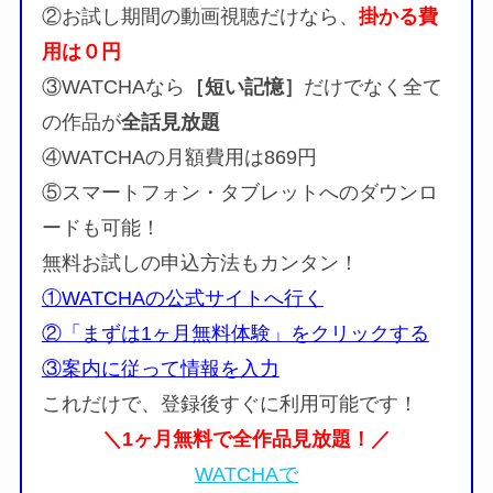
②お試し期間の動画視聴だけなら、
掛かる費
用は０円
③WATCHAなら
［短い記憶］
だけでなく全て
の作品が
全話見放題
④WATCHAの月額費用は869円
⑤スマートフォン・タブレットへのダウンロ
ードも可能！
無料お試しの申込方法もカンタン！
①WATCHAの公式サイトへ行く
②「まずは1ヶ月無料体験」をクリックする
③案内に従って情報を入力
これだけで、登録後すぐに利用可能です！
＼1ヶ月無料で全作品見放題！／
WATCHAで