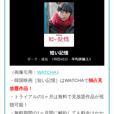
（画像引用：
WATCHA
）
・韓国映画［短い記憶］はWATCHAで
独占見
放題作品！
・トライアルの1ヶ月は無料で見放題作品が視
聴可能！
・無料期間の1ヶ月間に解約しても料金はかか