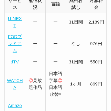
サービ
配信状
無料お
月額料
言語
ス
況
試し
金
U-NEX
ー
ー
31日間
2,189円
T
FODプ
レミア
ー
ー
なし
976円
ム
dTV
ー
ー
31日間
550円
日本語
WATCH
◎
見放
字幕
◎
1ヶ月
869円
A
題作品
日本語
吹替×
Amazo