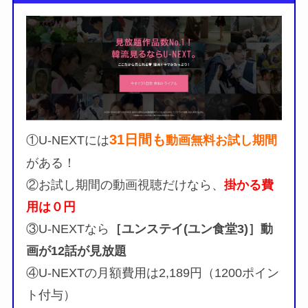
31日間も
①U-NEXTには
動画無料お試し期間
がある！
②お試し期間の動画視聴だけなら、
掛かる費
用は０円
③U-NEXTなら
［ユンステイ(ユン食堂3)］動
画が12話が見放題
④U-NEXTの月額費用は2,189円（1200ポイン
ト付与）