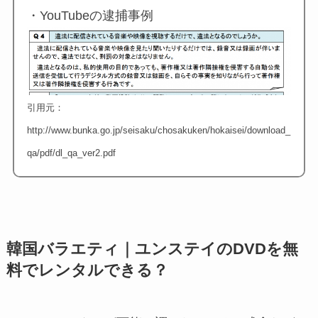
・YouTubeの逮捕事例
引用元：
http://www.bunka.go.jp/seisaku/chosakuken/hokaisei/download_
qa/pdf/dl_qa_ver2.pdf
韓国バラエティ｜ユンステイのDVDを無
料でレンタルできる？