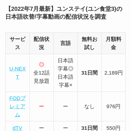
【2022年7月最新】ユンステイ(ユン食堂3)の
日本語吹替/字幕動画の配信状況を調査
サービ
配信状
無料お
月額料
言語
ス
況
試し
金
日本語
◎
U-NEX
字幕◎
全12話
31日間
2,189円
T
日本語
見放題
字幕×
FODプ
レミア
ー
ー
なし
976円
ム
dTV
ー
ー
31日間
550円