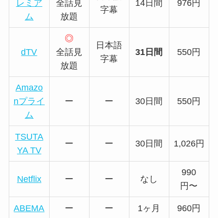
レミア
全話見
14日間
976円
字幕
ム
放題
◎
日本語
dTV
全話見
31日間
550円
字幕
放題
Amazo
nプライ
ー
ー
30日間
550円
ム
TSUTA
ー
ー
30日間
1,026円
YA TV
990
Netflix
ー
ー
なし
円〜
ABEMA
ー
ー
1ヶ月
960円