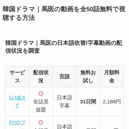
韓国ドラマ｜馬医の動画を全50話無料で視
聴する方法
韓国ドラマ｜馬医の日本語吹替/字幕動画の配
信状況を調査
サービ
配信状
無料お
月額料
言語
ス
況
試し
金
◎
U-NEX
日本語
全話見
31日間
2,189円
T
字幕
放題
FODプ
◎
日本語