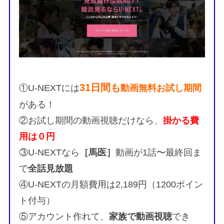
31日間も
①U-NEXTには
動画無料お試し期間
がある！
②お試し期間の動画視聴だけなら、
掛かる費
用は０円
③U-NEXTなら
［馬医］
動画が1話〜最終回ま
で
全話見放題
④U-NEXTの月額費用は2,189円（1200ポイン
ト付与）
⑤アカウント作れて、
家族で動画視聴
でき