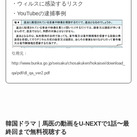
・ウィルスに感染するリスク
・YouTubeの逮捕事例
引用元：
http://www.bunka.go.jp/seisaku/chosakuken/hokaisei/download_
qa/pdf/dl_qa_ver2.pdf
韓国ドラマ｜馬医の動画をU-NEXTで1話〜最
終回まで無料視聴する