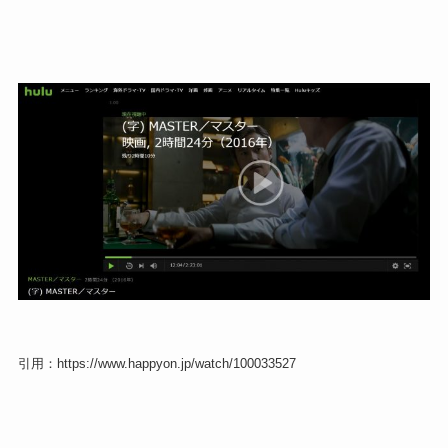
引用：https://www.happyon.jp/watch/100033527