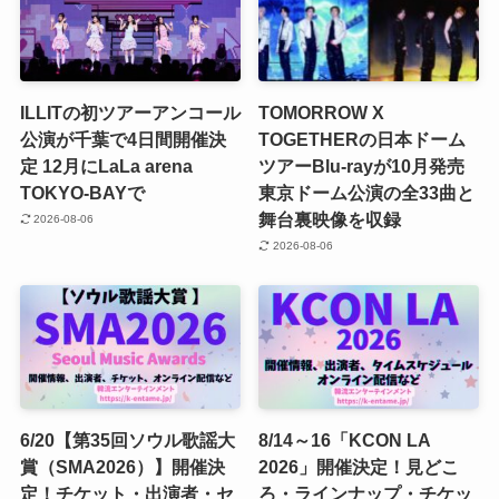
ILLITの初ツアーアンコール
TOMORROW X
公演が千葉で4日間開催決
TOGETHERの日本ドーム
定 12月にLaLa arena
ツアーBlu-rayが10月発売
TOKYO-BAYで
東京ドーム公演の全33曲と
舞台裏映像を収録
2026-08-06
2026-08-06
6/20【第35回ソウル歌謡大
8/14～16「KCON LA
賞（SMA2026）】開催決
2026」開催決定！見どこ
定！チケット・出演者・セ
ろ・ラインナップ・チケッ