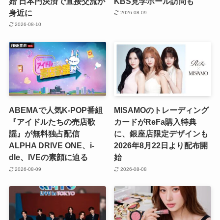
始 日本円決済で直接交流が
KBS見学ホール訪問も
身近に
2026-08-09
2026-08-10
ABEMAで人気K-POP番組
MISAMOのトレーディング
『アイドルたちの売店歌
カードがReFa購入特典
謡』が無料独占配信
に、銀座店限定デザインも
ALPHA DRIVE ONE、i-
2026年8月22日より配布開
dle、IVEの素顔に迫る
始
2026-08-09
2026-08-08