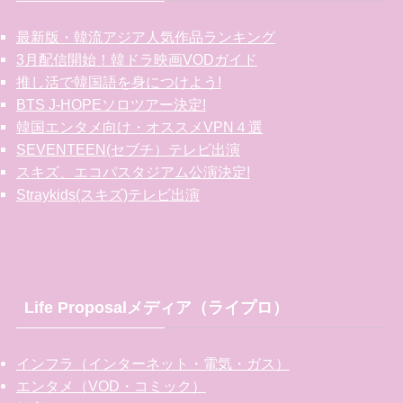
最新版・韓流アジア人気作品ランキング
3月配信開始！韓ドラ映画VODガイド
推し活で韓国語を身につけよう!
BTS J-HOPEソロツアー決定!
韓国エンタメ向け・オススメVPN４選
SEVENTEEN(セブチ）テレビ出演
スキズ、エコパスタジアム公演決定!
Straykids(スキズ)テレビ出演
Life Proposalメディア（ライプロ）
インフラ（インターネット・電気・ガス）
エンタメ（VOD・コミック）