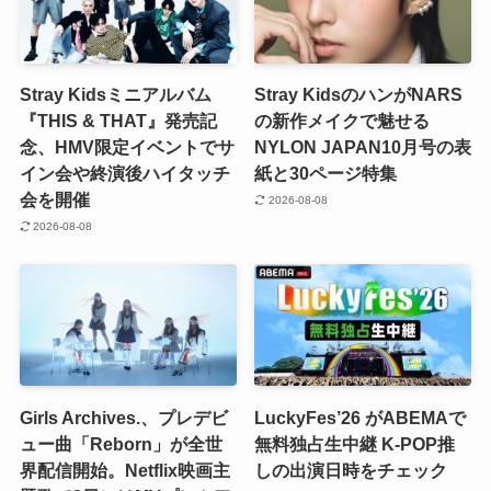
Stray Kidsミニアルバム
Stray KidsのハンがNARS
『THIS & THAT』発売記
の新作メイクで魅せる
念、HMV限定イベントでサ
NYLON JAPAN10月号の表
イン会や終演後ハイタッチ
紙と30ページ特集
会を開催
2026-08-08
2026-08-08
Girls Archives.、プレデビ
LuckyFes’26 がABEMAで
ュー曲「Reborn」が全世
無料独占生中継 K-POP推
界配信開始。Netflix映画主
しの出演日時をチェック