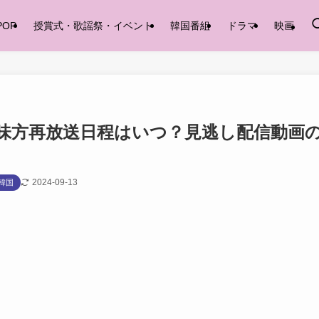
POP
授賞式・歌謡祭・イベント
韓国番組
ドラマ
映画
味方再放送日程はいつ？見逃し配信動画
2024-09-13
韓国