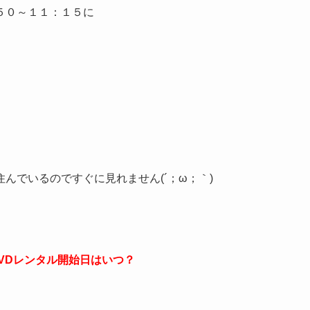
５０～１１：１５に
んでいるのですぐに見れません(´；ω；｀)
VDレンタル開始日はいつ？