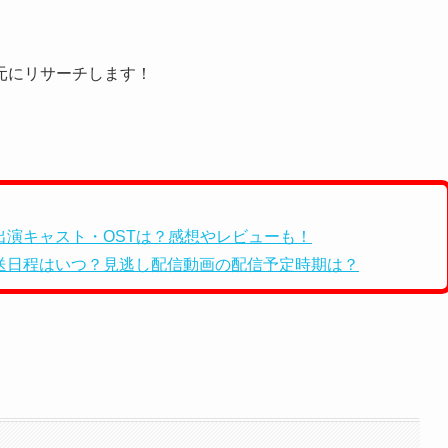
。
元にリサーチします！
演キャスト・OSTは？感想やレビューも！
送日程はいつ？見逃し配信動画の配信予定時期は？