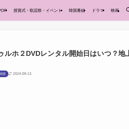
POP
授賞式・歌謡祭・イベント
韓国番組
ドラマ
映画
ゥルホ２DVDレンタル開始日はいつ？地
2024-09-13
韓国